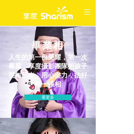
畢業相
人生的第一份榮耀，第一次
畢業，享度攝影團隊把孩子
視如己出，用心盡力，拍好
每一張相
看更多