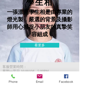
學生相
一張漂亮學生相是由專業的
燈光製，嚴選的背景及攝影
師用心捕捉小朋友的真摯笑
容組成
看更多
客服營業時間：
星期一至日 10:00AM - 5:00PM
門市營業時間：
Phone
Email
Facebook
星期一至日 10:00AM - 7:00PM
影樓門市地址：
荃灣美環街23號B座1樓, 香港 （鄰近親
子熱點荃灣愉景新城）